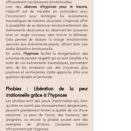
efficacement ces blessures émotionnelles.
Lors des
séances d'hypnose pour le trauma
,
l’objectif est de travailler en profondeur avec
l'inconscient pour réintégrer les événements
traumatiques de manière sécurisée. L’hypnose offre
la possibilité de se distancer émotionnellement des
événements douloureux en observant les souvenirs
sous un angle nouveau, sans revivre la détresse.
Cela permet de réduire la charge émotionnelle
associée aux événements passés, offrant ainsi une
réelle libération émotionnelle.
En outre,
l'hypnose
facilite la réorganisation des
schémas de pensée négatifs qui se sont installés à la
suite de ces événements traumatiques, permettant
ainsi de les remplacer par des croyances plus
positives et renforçantes. Cette approche offre une
guérison durable et profonde.
Phobies : Libération de la peur
irrationnelle grâce à l'hypnose
Les phobies sont des peurs irrationnelles qui, bien
qu'elles ne soient pas nécessairement dangereuses,
peuvent grandement limiter la qualité de vie d'une
personne. La peur de l'avion, des hauteurs, des
araignées, ou encore la phobie sociale sont des
exemples de phobies courantes traitées
efficacement par l’hypnose.